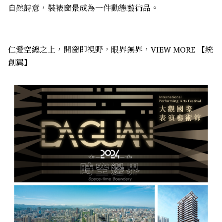
自然詩意，裝裱窗景成為一件動態藝術品。
仁愛空總之上，開窗即視野，眼界無界，VIEW MORE 【統
創翼】