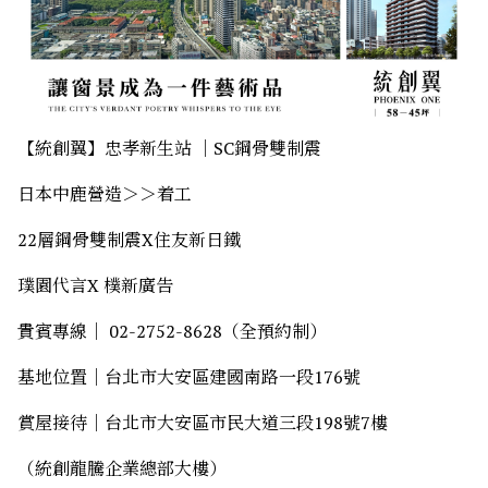
【統創翼】忠孝新生站 ｜SC鋼骨雙制震
日本中鹿營造＞＞着工
22層鋼骨雙制震X住友新日鐵
璞園代言X 樸新廣告
貴賓專線｜ 02-2752-8628（全預約制）
基地位置｜台北市大安區建國南路一段176號
賞屋接待｜台北市大安區市民大道三段198號7樓
（統創龍騰企業總部大樓）