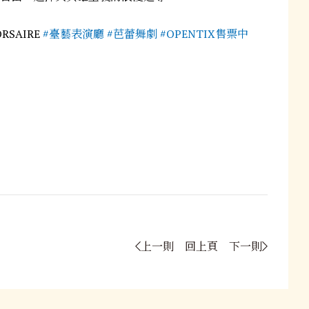
ORSAIRE
#臺藝表演廳
#芭蕾舞劇
#OPENTIX售票中
上一則
回上頁
下一則