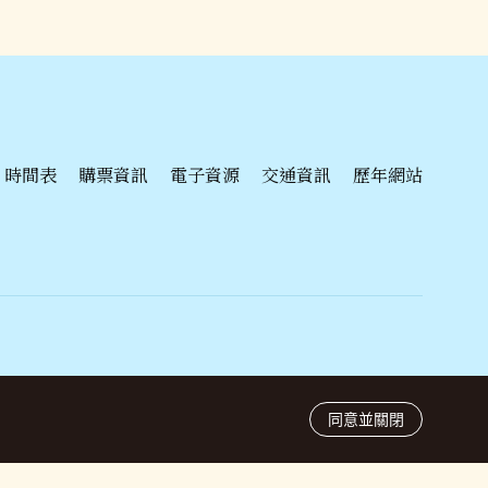
時間表
購票資訊
電子資源
交通資訊
歷年網站
辦單位
porting Organizer
技術整合
X