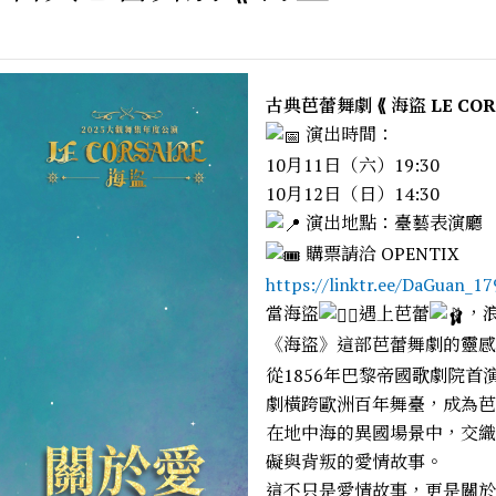
古典芭蕾舞劇 ⟪ 海盜 LE COR
演出時間：
10月11日（六）19:30
10月12日（日）14:30
演出地點：臺藝表演廳
購票請洽 OPENTIX
https://linktr.ee/DaGuan_17
當海盜
遇上芭蕾
，
《海盜》這部芭蕾舞劇的靈感
從1856年巴黎帝國歌劇院
劇橫跨歐洲百年舞臺，成為芭
在地中海的異國場景中，交織
礙與背叛的愛情故事。
這不只是愛情故事，更是關於