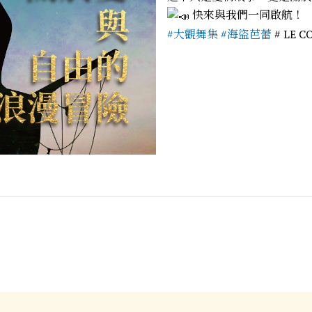
快來與我們一同啟航！
#大觀舞集
#海盜芭蕾
# LE C