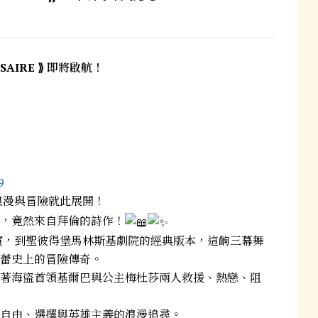
SAIRE ⟫ 即將啟航！
9
浪漫與冒險就此展開！
，竟然來自拜倫的詩作！
首演，到聖彼得堡馬林斯基劇院的經典版本，這齣三幕舞
蕾史上的冒險傳奇。
著海盜首領基爾巴與公主梅杜莎兩人救援、熱戀、阻
自由、選擇與英雄主義的浪漫追尋。