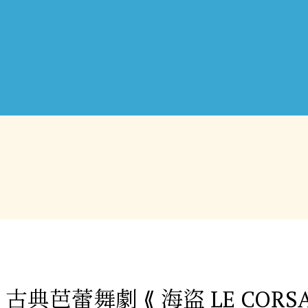
典芭蕾舞劇 ⟪ 海盜 LE CORSA