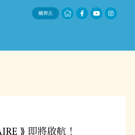
購票去
IRE ⟫ 即將啟航！